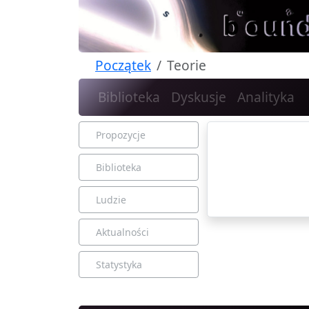
Początek
Teorie
Biblioteka
Dyskusje
Analityka
Propozycje
Biblioteka
Ludzie
Aktualności
Statystyka