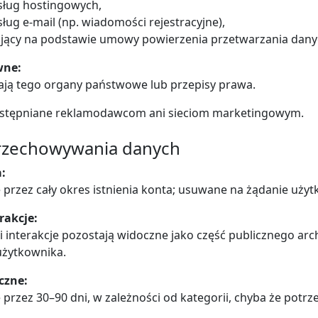
sług hostingowych,
ług e-mail (np. wiadomości rejestracyjne),
ający na podstawie umowy powierzenia przetwarzania dany
wne:
ają tego organy państwowe lub przepisy prawa.
ostępniane reklamodawcom ani sieciom marketingowym.
przechowywania danych
:
rzez cały okres istnienia konta; usuwane na żądanie użyt
erakcje:
 i interakcje pozostają widoczne jako część publicznego ar
użytkownika.
iczne:
rzez 30–90 dni, w zależności od kategorii, chyba że potrz