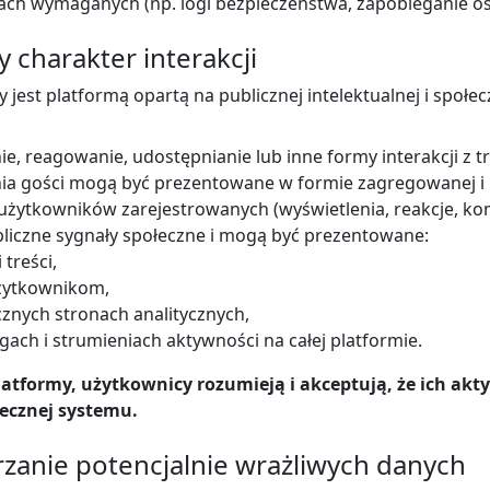
ch wymaganych (np. logi bezpieczeństwa, zapobieganie o
y charakter interakcji
jest platformą opartą na publicznej intelektualnej i społecz
ie, reagowanie, udostępnianie lub inne formy interakcji z t
nia gości mogą być prezentowane w formie zagregowanej i
e użytkowników zarejestrowanych (wyświetlenia, reakcje, k
liczne sygnały społeczne i mogą być prezentowane:
treści,
żytkownikom,
cznych stronach analitycznych,
gach i strumieniach aktywności na całej platformie.
latformy, użytkownicy rozumieją i akceptują, że ich akty
ecznej systemu.
rzanie potencjalnie wrażliwych danych