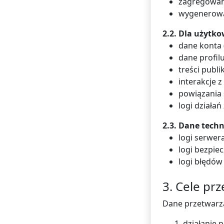
zagregowane
wygenerowan
2.2. Dla użytk
dane konta 
dane profilu
treści publ
interakcje z
powiązania 
logi działa
2.3. Dane tech
logi serwer
logi bezpie
logi błędów
3. Cele pr
Dane przetwarz
1. działanie 