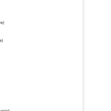
we)
e)
anie);