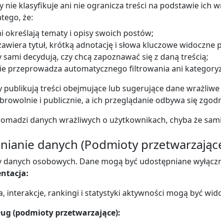
nie klasyfikuje ani nie ogranicza treści na podstawie ich w
atego, że:
i określają tematy i opisy swoich postów;
zawiera tytuł, krótką adnotację i słowa kluczowe widoczne
 sami decydują, czy chcą zapoznawać się z daną treścią;
ie przeprowadza automatycznego filtrowania ani kategoryz
cy publikują treści obejmujące lub sugerujące dane wrażliwe
rowolnie i publicznie, a ich przeglądanie odbywa się zgod
romadzi danych wrażliwych o użytkownikach, chyba że sami 
nianie danych (Podmioty przetwarzające
y danych osobowych. Dane mogą być udostępniane wyłączn
entacja:
, interakcje, rankingi i statystyki aktywności mogą być wid
ług (podmioty przetwarzające):