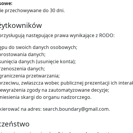
asowe:
ie przechowywane do 30 dni.
użytkowników
rzysługują następujące prawa wynikające z RODO:
ępu do swoich danych osobowych;
prostowania danych;
unięcia danych (usunięcie konta);
rzenoszenia danych;
raniczenia przetwarzania;
rzeciwu, zwłaszcza wobec publicznej prezentacji ich interak
iewyrażenia zgody na zautomatyzowane decyzje;
iesienia skargi do organu nadzorczego.
kierować na adres: search.boundary@gmail.com.
eczeństwo