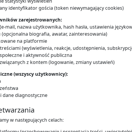
 statystyki wyświetleń
y identyfikator gościa (token niewymagający cookies)
owników zarejestrowanych:
(e-mail, nazwa użytkownika, hash hasła, ustawienia języko
 (opcjonalna biografia, awatar, zainteresowania)
ikowane na platformie
 treściami (wyświetlenia, reakcje, udostępnienia, subskrypcj
społeczne i aktywność publiczna
ń związanych z kontem (logowanie, zmiany ustawień)
niczne (wszyscy użytkownicy):
a
czeństwa
 i dane diagnostyczne
zetwarzania
amy w następujących celach:
platformy (przechowywanie i prezentacja treści, uwierzytelni