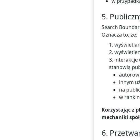
w przypadka
5. Publiczn
Search Boundary 
Oznacza to, że:
1. wyświetlan
2. wyświetle
3. interakcj
stanowią pub
autorowi 
innym u
na publi
w rankin
Korzystając z p
mechaniki społ
6. Przetwa