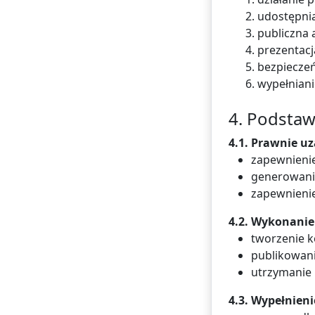
2. udostępni
3. publiczna 
4. prezentac
5. bezpiecze
6. wypełnian
4. Podsta
4.1. Prawnie uza
zapewnienie
generowanie 
zapewnienie 
4.2. Wykonanie 
tworzenie k
publikowani
utrzymanie 
4.3. Wypełnieni