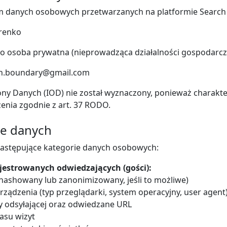
m danych osobowych przetwarzanych na platformie Search 
arenko
ako osoba prywatna (nieprowadząca działalności gospodarcz
rch.boundary@gmail.com
ny Danych (IOD) nie został wyznaczony, ponieważ charakte
enia zgodnie z art. 37 RODO.
ie danych
astępujące kategorie danych osobowych:
ejestrowanych odwiedzających (gości):
ahashowany lub zanonimizowany, jeśli to możliwe)
ządzenia (typ przeglądarki, system operacyjny, user agent
y odsyłającej oraz odwiedzane URL
zasu wizyt