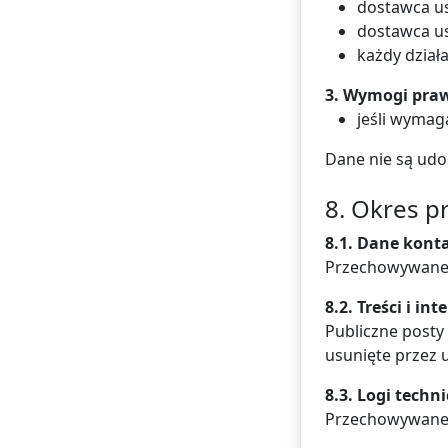
dostawca u
dostawca us
każdy dział
3. Wymogi pra
jeśli wymag
Dane nie są ud
8. Okres 
8.1. Dane konta
Przechowywane p
8.2. Treści i int
Publiczne posty
usunięte przez 
8.3. Logi techn
Przechowywane p