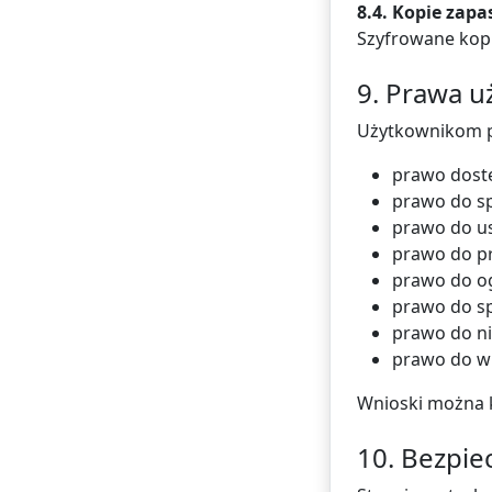
8.4. Kopie zap
Szyfrowane kop
9. Prawa 
Użytkownikom p
prawo dost
prawo do s
prawo do us
prawo do p
prawo do og
prawo do sp
prawo do n
prawo do wn
Wnioski można 
10. Bezpi