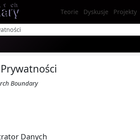
Teorie
Dyskusje
Projekty
watności
 Prywatności
arch Boundary
1
trator Danych