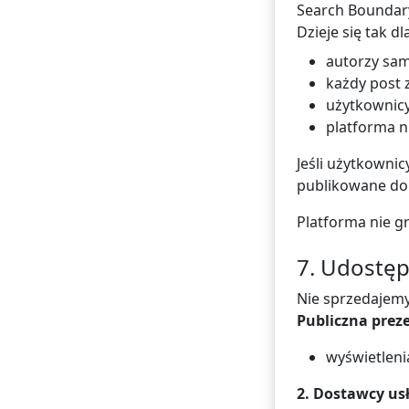
Search Boundary 
Dzieje się tak dl
autorzy sam
każdy post 
użytkownicy
platforma n
Jeśli użytkowni
publikowane dob
Platforma nie g
7. Udostęp
Nie sprzedajem
Publiczna prez
wyświetlenia
2. Dostawcy us