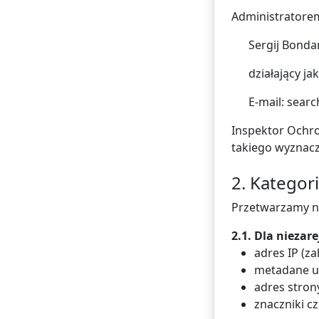
Administratore
Sergij Bond
działający j
E-mail: sea
Inspektor Ochro
takiego wyznacz
2. Kategor
Przetwarzamy n
2.1. Dla niezar
adres IP (z
metadane ur
adres stron
znaczniki c