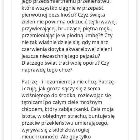
jego przedśmiertnemu przekleństwu, 
które wszystko ciągnie w przepaść 
pierwotnej bezsilności? Czyż święta 
zieleń nie powinna odrzucić tej krwawej, 
przywierającej, brudzącej piętna męki, 
przemieniając je w płodną umbę?* Czy 
nie tak właśnie dzieje się, gdy malarz 
czerwienią dotyka akwarelowej zieleni 
jeszcze niezaschniętego pejzażu? 
Dlaczego świat traci wolę oporu? Czy 
naprawdę tego chce?
Patrzę – i rozumiem: ja nie chcę. Patrzę – 
i czuję, jak groza sączy się z serca 
wciśniętego do środka, rozlewając się 
tętnicami po całym ciele mroźnym 
chłodem, który zabija tkanki. Cała moja 
istota, w obłędnym strachu, buntuje się 
przeciw przekleństwu umierającego, 
wyrywa się z sideł złowrogiej 
nieuchronności. Ale gdy tylko 