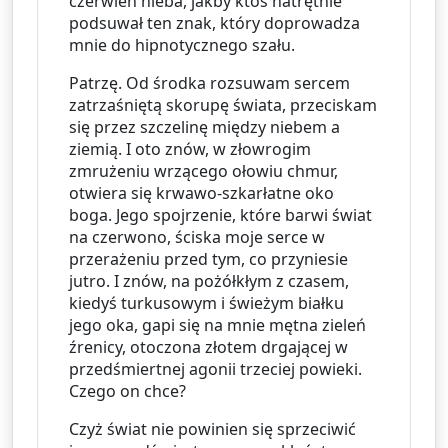
czerwień nieba, jakby ktoś natrętnie 
podsuwał ten znak, który doprowadza 
mnie do hipnotycznego szału.
Patrzę. Od środka rozsuwam sercem 
zatrzaśniętą skorupę świata, przeciskam 
się przez szczelinę między niebem a 
ziemią. I oto znów, w złowrogim 
zmrużeniu wrzącego ołowiu chmur, 
otwiera się krwawo-szkarłatne oko 
boga. Jego spojrzenie, które barwi świat 
na czerwono, ściska moje serce w 
przerażeniu przed tym, co przyniesie 
jutro. I znów, na pożółkłym z czasem, 
kiedyś turkusowym i świeżym białku 
jego oka, gapi się na mnie mętna zieleń 
źrenicy, otoczona złotem drgającej w 
przedśmiertnej agonii trzeciej powieki. 
Czego on chce?
Czyż świat nie powinien się sprzeciwić 