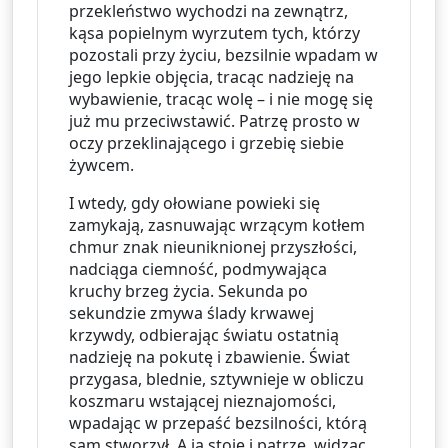
przekleństwo wychodzi na zewnątrz, 
kąsa popielnym wyrzutem tych, którzy 
pozostali przy życiu, bezsilnie wpadam w 
jego lepkie objęcia, tracąc nadzieję na 
wybawienie, tracąc wolę – i nie mogę się 
już mu przeciwstawić. Patrzę prosto w 
oczy przeklinającego i grzebię siebie 
żywcem.
I wtedy, gdy ołowiane powieki się 
zamykają, zasnuwając wrzącym kotłem 
chmur znak nieuniknionej przyszłości, 
nadciąga ciemność, podmywająca 
kruchy brzeg życia. Sekunda po 
sekundzie zmywa ślady krwawej 
krzywdy, odbierając światu ostatnią 
nadzieję na pokutę i zbawienie. Świat 
przygasa, blednie, sztywnieje w obliczu 
koszmaru wstającej nieznajomości, 
wpadając w przepaść bezsilności, którą 
sam stworzył. A ja stoję i patrzę, widząc 