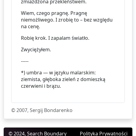
zmiażdżona przekleństwem.
Wiem, czego pragnę. Pragnę 
niemożliwego. I zrobię to – bez względu 
na cenę.
Robię krok. I zapalam światło.
Zwyciężyłem.
-----
*) umbra — w języku malarskim: 
ziemista, głęboka zieleń z domieszką 
czerwieni i brązu.
© 2007, Sergij Bondarenko
© 2024, Search Boundary
Polityka Prywatności