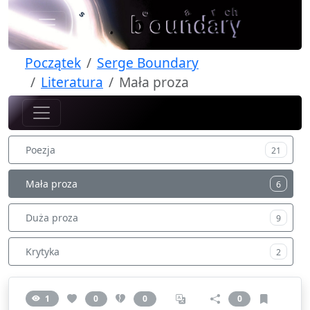
Początek
Serge Boundary
Literatura
Mała proza
Poezja
21
Mała proza
6
Duża proza
9
Krytyka
2
1
0
0
0