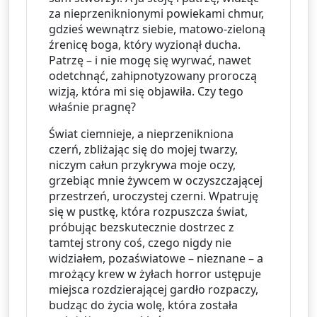
za nieprzeniknionymi powiekami chmur, 
gdzieś wewnątrz siebie, matowo-zieloną 
źrenicę boga, który wyzionął ducha. 
Patrzę – i nie mogę się wyrwać, nawet 
odetchnąć, zahipnotyzowany proroczą 
wizją, która mi się objawiła. Czy tego 
właśnie pragnę?
Świat ciemnieje, a nieprzenikniona 
czerń, zbliżając się do mojej twarzy, 
niczym całun przykrywa moje oczy, 
grzebiąc mnie żywcem w oczyszczającej 
przestrzeń, uroczystej czerni. Wpatruję 
się w pustkę, która rozpuszcza świat, 
próbując bezskutecznie dostrzec z 
tamtej strony coś, czego nigdy nie 
widziałem, pozaświatowe – nieznane – a 
mrożący krew w żyłach horror ustępuje 
miejsca rozdzierającej gardło rozpaczy, 
budząc do życia wolę, która została 