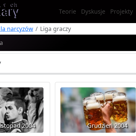
Teorie
Dyskusje
Projekty
dla narcyzów
Liga graczy
Ja
y
istopad 2004
Grudzień 2004