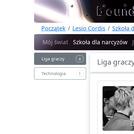
Początek
Lesio Cordis
Szkoła 
Mój świat
Szkoła dla narcyzów
Liga graczy
4
Liga gracz
Technologia
1
L