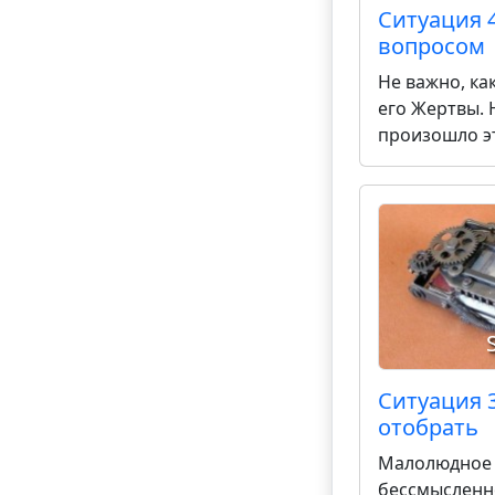
Ситуация 
вопросом
Не важно, ка
его Жертвы. 
произошло эт
или в присут
которые разн
случившемся 
обратился к 
ситуацию: "Х
Ситуация 
отобрать
Малолюдное 
бессмысленн