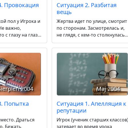
4. Провокация
Ситуация 2. Разбитая
вещь
кой пол у Игрока и
Жертва идет по улице, смотрит
Не важно,
по сторонам. Засмотрелась и,
о с глазу на глаз
не глядя, с кем-то столкнулась.
ствии свидетелей,
Далее звук бьющейся бутылки,
есут слух о
осколки и брызги пива на
всем и вся. Игрок
ногах. Жертва смотрит – Игрок
Жертве, и создал
на голову выше и в два раза
*й пососешь?"
шире Жертвы в плечах.
Sierpień 2004
Maj 2004
3. Попытка
Ситуация 1. Апелляция к
репутации
место. Драться
Игрок (ученик старших классов
о. Бежать
затевает во время урока